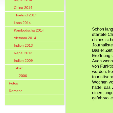
Nepal 2014
China 2014
Thailand 2014
Laos 2014
Schon lang
Kambodscha 2014
startete C
Vietnam 2014
chinesisch
Journaliste
Indien 2013
Basler Zeit
Nepal 2013
Eröffnung 
Auch wenn d
Indien 2009
von Funkti
Tibet
wurden, ko
2006
touristisch
Wochen vor
Fotos
hatte, das
Romane
einen jung
gefahrvoll