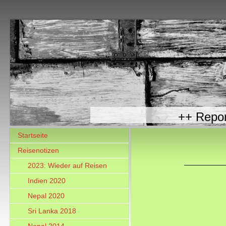
++ R
Startseite
Reisenotizen
2023: Wieder auf Reisen
Indien 2020
Nepal 2020
Sri Lanka 2018