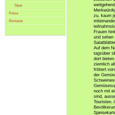
weitgehend
Tibet
Merkwürdig
Fotos
zu, kaum j
miteinande
Romane
teilnahmslo
Frauen hint
und sehen
Salatblätt
Auf dem Na
tagsüber üb
dort biete
ziemlich al
frittiert v
der Gemüser
Schweinesc
Gemüsesupp
noch mit ei
sind, ausse
Touristen.
Bevölkerung
Speisekart