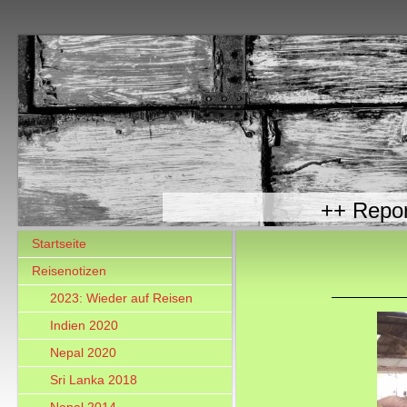
++ R
Startseite
Reisenotizen
2023: Wieder auf Reisen
Indien 2020
Nepal 2020
Sri Lanka 2018