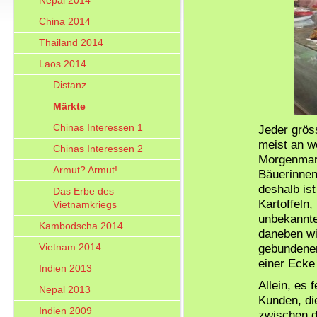
Nepal 2014
China 2014
Thailand 2014
Laos 2014
Distanz
Märkte
Chinas Interessen 1
Jeder grös
meist an w
Chinas Interessen 2
Morgenmark
Armut? Armut!
Bäuerinnen
deshalb is
Das Erbe des
Kartoffeln
Vietnamkriegs
unbekannt
Kambodscha 2014
daneben wi
Vietnam 2014
gebundenen 
einer Ecke
Indien 2013
Allein, es 
Nepal 2013
Kunden, d
Indien 2009
zwischen d