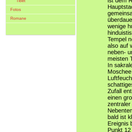
ist dem R
Tibet
Hauptsta
Fotos
gemeinsa
Romane
überdauer
wenige hu
hinduisti
Tempel n
also auf 
neben- un
meisten T
In sakral
Moschee,
Luftfeuch
schattige
Zufall e
einen gr
zentrale
Nebentem
bald ist 
Ereignis 
Punkt 12 