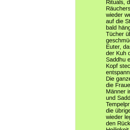
Rituals,
Räuchers
wieder w
auf die S
bald hän
Tücher ü
geschmück
Euter, da
der Kuh d
Saddhu ei
Kopf stec
entspannt
Die ganze
die Fraue
Männer i
und Sadd
Tempelpri
die übrig
wieder le
den Rück
Heiligkei