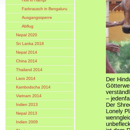
Holi in Hampi
Farbrausch in Bengaluru
Ausgangssperre
Abflug
Nepal 2020
Sri Lanka 2018
Nepal 2014
China 2014
Thailand 2014
Laos 2014
Der Hindu
Götterwel
Kambodscha 2014
verständl
Vietnam 2014
– jedenfa
Der Shre
Indien 2013
Lonely P
Nepal 2013
wennglei
Indien 2009
unbeflec