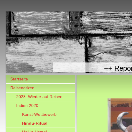
++ R
Startseite
Reisenotizen
2023: Wieder auf Reisen
Indien 2020
Kunst-Wettbewerb
Hindu-Ritual