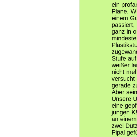
ein profa
Plane. W
einem Gu
passiert,
ganz in o
mindesten
Plastikst
zugewand
Stufe auf
weißer lan
nicht me
versucht
gerade zu
Aber sei
Unsere Ü
eine gep
jungen Kä
an einem 
zwei Dut
Pipal gef