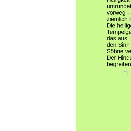
umrundet
vorweg –
ziemlich 
Die heili
Tempelgem
das aus.
den Sinn 
Söhne ver
Der Hindu
begreifen