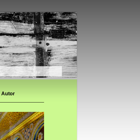
nd Fotos ++
d Autor