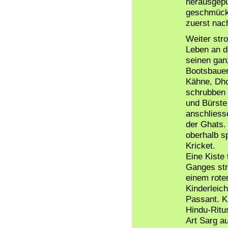
herausgepu
geschmückt 
zuerst nac
Weiter str
Leben an d
seinen gan
Bootsbauer
Kähne, Dho
schrubben 
und Bürste
anschliess
der Ghats. 
oberhalb s
Kricket.
Eine Kiste 
Ganges str
einem rote
Kinderleich
Passant. K
Hindu-Ritu
Art Sarg a