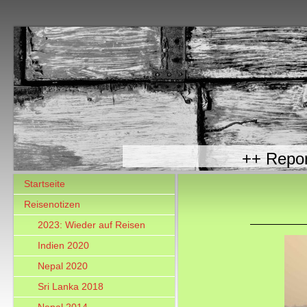
++ R
Startseite
Reisenotizen
2023: Wieder auf Reisen
Indien 2020
Nepal 2020
Sri Lanka 2018