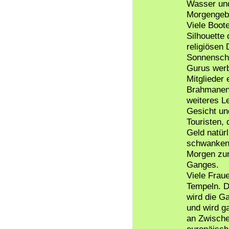
Wasser und
Morgengeb
Viele Boot
Silhouette
religiösen 
Sonnenschi
Gurus werb
Mitglieder 
Brahmanen 
weiteres Le
Gesicht un
Touristen, 
Geld natürl
schwankend
Morgen zur
Ganges.
Viele Frau
Tempeln. D
wird die Ga
und wird ga
an Zwische