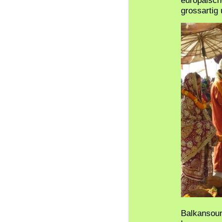
europäisch
grossartig 
Balkansoun