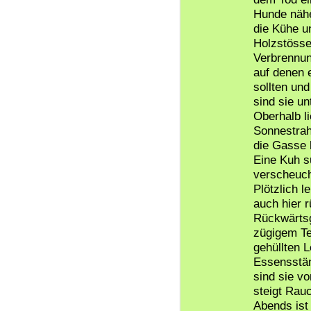
Hunde nähe
die Kühe u
Holzstösse
Verbrennun
auf denen 
sollten und
sind sie u
Oberhalb li
Sonnestrahl
die Gasse 
Eine Kuh s
verscheuch
Plötzlich l
auch hier 
Rückwärtsg
zügigem Te
gehüllten 
Essensstä
sind sie v
steigt Rau
Abends ist