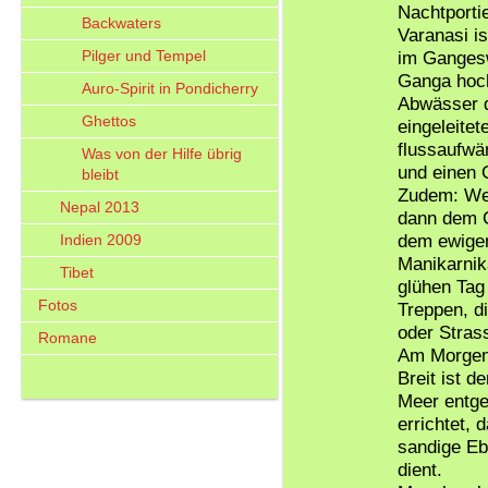
Nachtportie
Backwaters
Varanasi i
Pilger und Tempel
im Gangesw
Ganga hoch
Auro-Spirit in Pondicherry
Abwässer d
Ghettos
eingeleite
flussaufwär
Was von der Hilfe übrig
und einen 
bleibt
Zudem: Wer
Nepal 2013
dann dem G
dem ewigen
Indien 2009
Manikarnik
Tibet
glühen Tag
Fotos
Treppen, d
oder Stras
Romane
Am Morgen 
Breit ist d
Meer entge
errichtet, 
sandige Eb
dient.