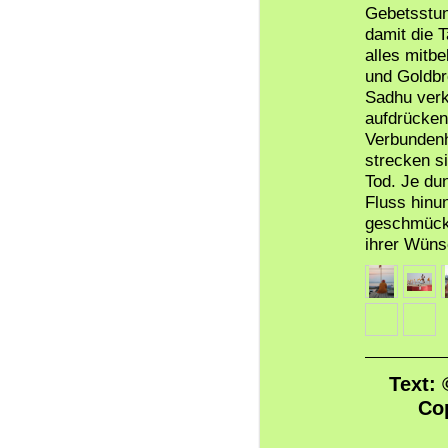
Gebetsstun
damit die 
alles mitb
und Goldbro
Sadhu verkl
aufdrücken,
Verbundenh
strecken s
Tod. Je du
Fluss hinun
geschmückt
ihrer Wüns
Text: 
Cop