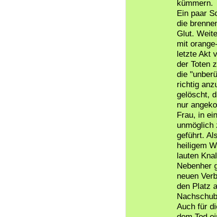
kümmern.
Ein paar S
die brenne
Glut. Weit
mit orange
letzte Akt 
der Toten 
die "unber
richtig an
gelöscht, 
nur angekoh
Frau, in ei
unmöglich 
geführt. Al
heiligem W
lauten Knal
Nebenher g
neuen Verb
den Platz 
Nachschub a
Auch für d
dem Tod ei