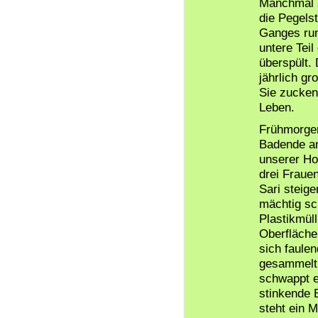
Manchmal a
die Pegels
Ganges run
untere Tei
überspült.
jährlich g
Sie zucken
Leben.
Frühmorgen
Badende a
unserer Ho
drei Frauen
Sari steige
mächtig sc
Plastikmüll
Oberfläche
sich faule
gesammelt,
schwappt ei
stinkende 
steht ein 