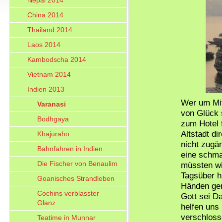
Nepal 2014
China 2014
Thailand 2014
Laos 2014
Kambodscha 2014
Vietnam 2014
Indien 2013
Wer um Mit
Varanasi
von Glück 
Bodhgaya
zum Hotel f
Altstadt di
Khajuraho
nicht zugän
Bahnfahren in Indien
eine schma
Die Fischer von Benaulim
müssten wir
Tagsüber h
Goanisches Strandleben
Händen ger
Cochins verblasster
Gott sei D
Glanz
helfen uns 
verschloss
Teatime in Munnar