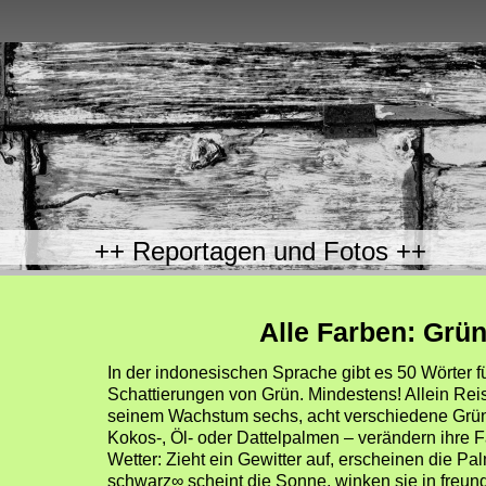
++ Reportagen u
Alle Farben: Grü
In der indonesischen Sprache gibt es 50 Wörter fü
Schattierungen von Grün. Mindestens! Allein Reis
seinem Wachstum sechs, acht verschiedene Grü
Kokos-, Öl- oder Dattelpalmen – verändern ihre 
Wetter: Zieht ein Gewitter auf, erscheinen die Pal
schwarz∞ scheint die Sonne, winken sie in freun