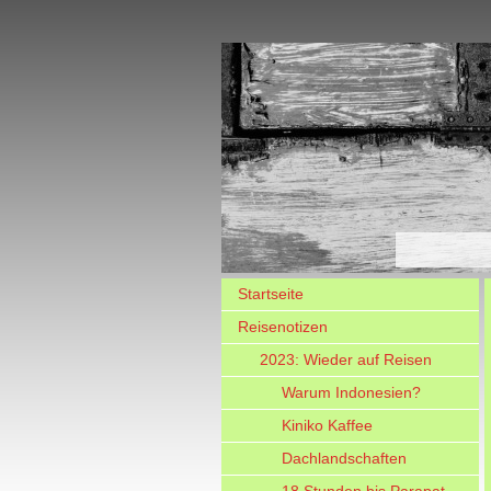
Startseite
Reisenotizen
2023: Wieder auf Reisen
Warum Indonesien?
Kiniko Kaffee
Dachlandschaften