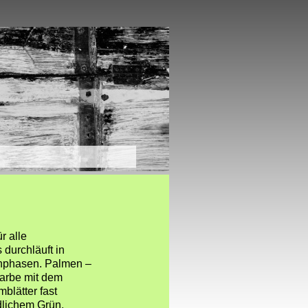
nd Fotos ++
n
r alle
 durchläuft in
nphasen. Palmen –
Farbe mit dem
mblätter fast
dlichem Grün.