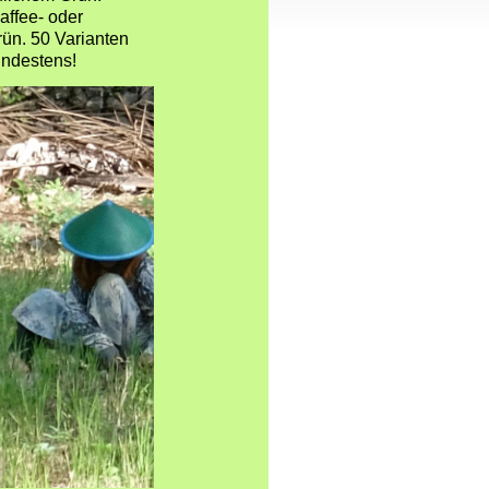
ffee- oder
rün. 50 Varianten
indestens!