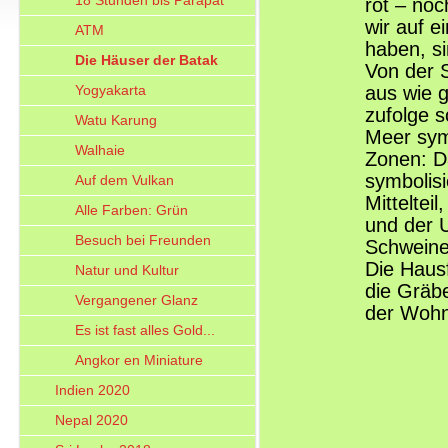
18 Stunden bis Parapat
rot – no
wir auf e
ATM
haben, si
Die Häuser der Batak
Von der 
Yogyakarta
aus wie g
zufolge s
Watu Karung
Meer symb
Walhaie
Zonen: D
symbolisi
Auf dem Vulkan
Mitteltei
Alle Farben: Grün
und der 
Besuch bei Freunden
Schweine
Die Haus
Natur und Kultur
die Gräbe
Vergangener Glanz
der Wohn
Es ist fast alles Gold...
Angkor en Miniature
Indien 2020
Nepal 2020