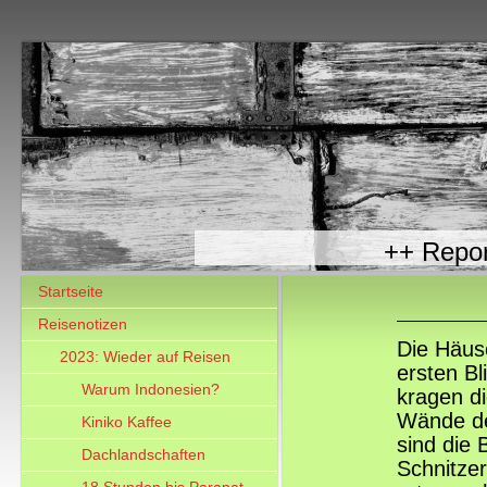
++ R
Startseite
Reisenotizen
Die Häus
2023: Wieder auf Reisen
ersten B
Warum Indonesien?
kragen di
Wände de
Kiniko Kaffee
sind die 
Dachlandschaften
Schnitzer