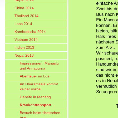
Nepal 2014
einfache A
China 2014
Zwei bis dr
Bus nach 
Thailand 2014
Ein Mann ab
Laos 2014
können. Er
bleich, hä
Kambodscha 2014
Hals ihres
Vietnam 2014
nächsten Sc
zum Arzt.
Indien 2013
Wir schaue
Nepal 2013
passiert, 
Impressionen: Manaslu
Handumdreh
und Annapurna
sind wir i
das nicht 
Abenteuer im Bus
es in Nepa
An Dharamsala kommt
vermutlich
keiner vorbei
So ungerec
Gebete in Manang
Krankentransport
Besuch beim tibetischen
Arzt