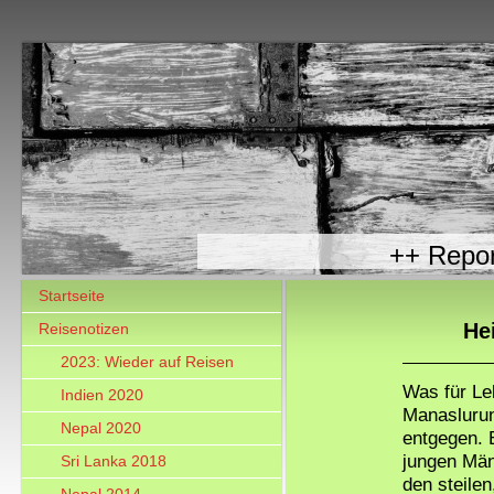
++ R
Startseite
He
Reisenotizen
2023: Wieder auf Reisen
Was für Le
Indien 2020
Manasluru
Nepal 2020
entgegen. E
jungen Män
Sri Lanka 2018
den steilen